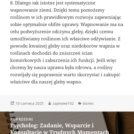
8. Dlatego tak istotne jest systematyczne
wapnowanie ziemi. Dzięki temu pomożemy
roślinom w ich prawidłowym rozwoju zapewniając
sobie optymalnie obfite uprawy. Wapnowanie ma na
celu podwyższenie odczynu gleby, dzięki czemu
umożliwiamy roślinom ich właściwe odżywianie. Z
powodu kwaśnej gleby oraz niedoborów wapnia w
roślinach dochodzi do zniszczeń ścian
komórkowych i zaburzenia ich funkcji. Jeśli więc
chcemy by nasza uprawa była zdrowa, a rośliny
rozwijały się poprawnie warto skorzystać i zakupić
właściwe dla naszej gleby wapno.
Data
Autor
Kategorie
10 czerwca 2025
zapnowe102
biznes
publikacji
Nawigacja
POPRZEDNI
wpisu
Psycholog: Zadanie, Wsparcie i
Poprzedni
Konsultacje w Trudnych Momentach
wpis: