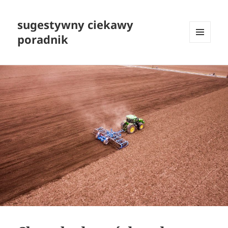
sugestywny ciekawy
poradnik
MENU
I
WIDGETY