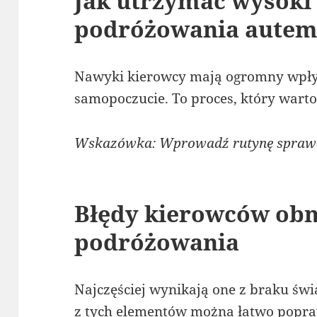
Jak utrzymać wysoki
podróżowania aute
Nawyki kierowcy mają ogromny wpływ
samopoczucie. To proces, który warto
Wskazówka: Wprowadź rutynę sprawdz
Błędy kierowców obn
podróżowania
Najczęściej wynikają one z braku św
z tych elementów można łatwo popra